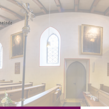
e St.
en