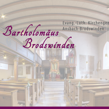
g.-Luth. Kirchengemeind
artholomäus Brodswind