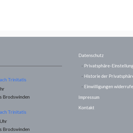
Datenschutz
Privatsphäre-Einstellun
Historie der Privatsphär
ach Trinitatis
Einwilligungen widerruf
Uhr
us Brodswinden
Impressum
Kontakt
ach Trinitatis
 Uhr
us Brodswinden