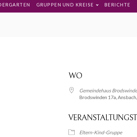
DERGARTEN
GRUPPEN UND KREISE
BERICHTE
WO
Gemeindehaus Brodswinden
Brodswinden 17a, Ansbach
VERANSTALTUNGST
ogle Kalender
iCalendar
Eltern-Kind-Gruppe