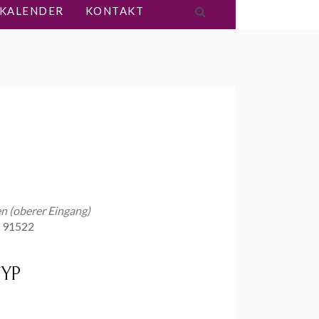
KALENDER
KONTAKT
 (oberer Eingang)
, 91522
YP
Office 365
Outlook Live