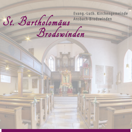
Skip
to
content
Evang.-Luth.
Kirchengemeinde St.
Bartholomäus
Brodswinden