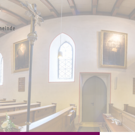
e St.
en