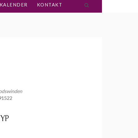
KALENDER
KONTAKT
rodswinden
 91522
YP
Office 365
Outlook Live