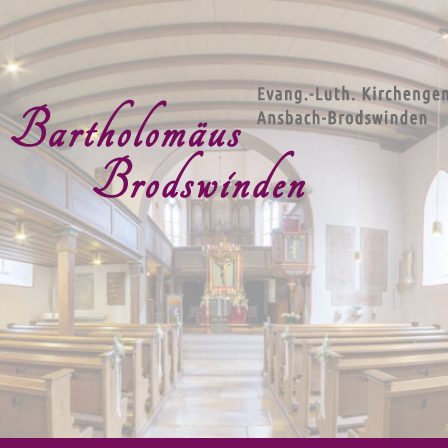
g.-Luth. Kirchengemeind
artholomäus Brodswind