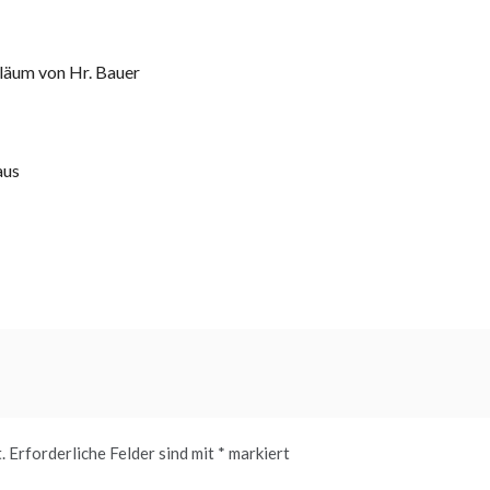
läum von Hr. Bauer
aus
.
Erforderliche Felder sind mit
*
markiert