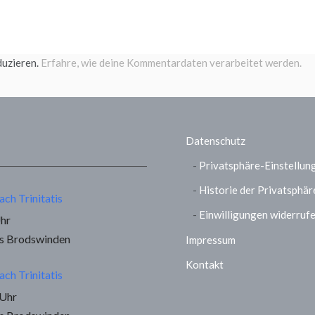
duzieren.
Erfahre, wie deine Kommentardaten verarbeitet werden.
Datenschutz
Privatsphäre-Einstellun
Historie der Privatsphär
ach Trinitatis
Einwilligungen widerruf
Uhr
us Brodswinden
Impressum
Kontakt
ach Trinitatis
 Uhr