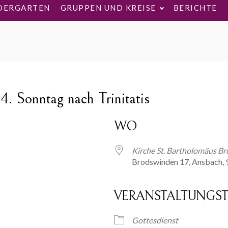
DERGARTEN
GRUPPEN UND KREISE
BERICHTE
4. Sonntag nach Trinitatis
WO
Kirche St. Bartholomäus B
Brodswinden 17, Ansbach,
VERANSTALTUNGST
ogle Kalender
iCalendar
Gottesdienst