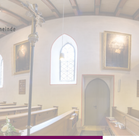
e St.
en