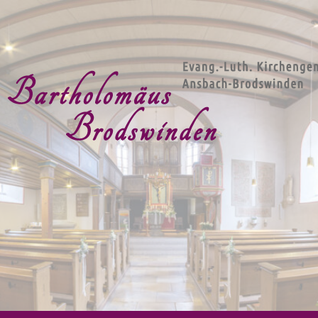
g.-Luth. Kirchengemeind
artholomäus Brodswind