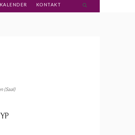
KALENDER
KONTAKT
 (Saal)
YP
Office 365
Outlook Live