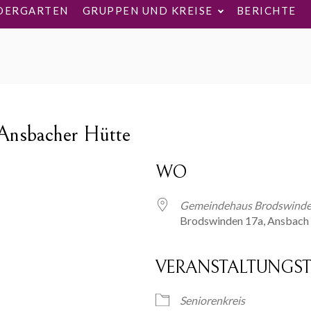
DERGARTEN
GRUPPEN UND KREISE
BERICHTE
 Ansbacher Hütte
WO
Gemeindehaus Brodswinden
Brodswinden 17a, Ansbach
VERANSTALTUNGST
ogle Kalender
iCalendar
Seniorenkreis