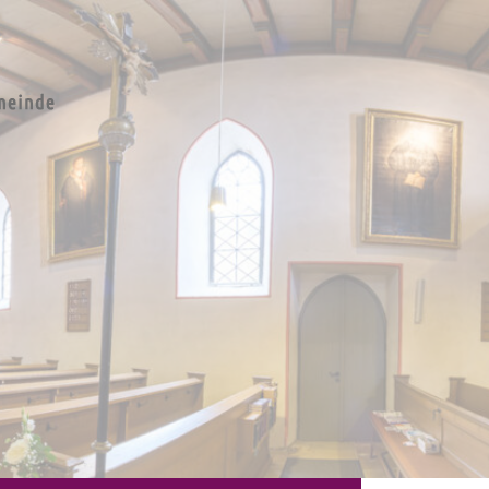
e St.
en