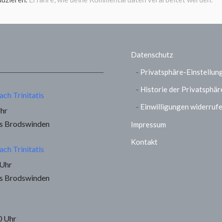
Datenschutz
Privatsphäre-Einstellun
Historie der Privatsphär
ach Trinitatis
Einwilligungen widerruf
Uhr
us Brodswinden
Impressum
Kontakt
ach Trinitatis
 Uhr
us Brodswinden
0 Uhr