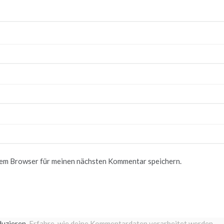
sem Browser für meinen nächsten Kommentar speichern.
duzieren.
Erfahre, wie deine Kommentardaten verarbeitet werden.