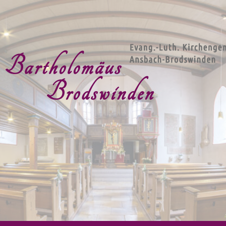
g.-Luth. Kirchengemeind
artholomäus Brodswind