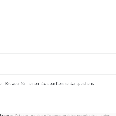
sem Browser für meinen nächsten Kommentar speichern.
duzieren.
Erfahre, wie deine Kommentardaten verarbeitet werden.