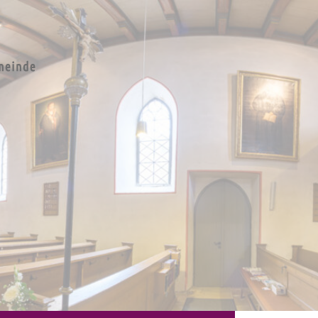
e St.
en