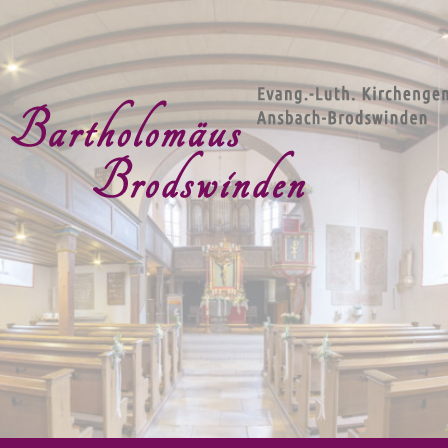
g.-Luth. Kirchengemeind
artholomäus Brodswind