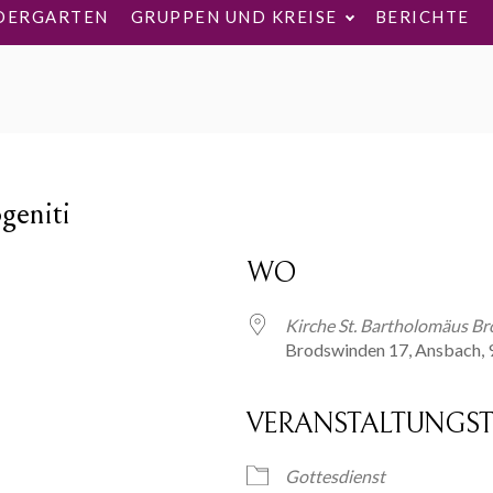
DERGARTEN
GRUPPEN UND KREISE
BERICHTE
geniti
WO
Kirche St. Bartholomäus B
Brodswinden 17, Ansbach,
VERANSTALTUNGST
ogle Kalender
iCalendar
Gottesdienst