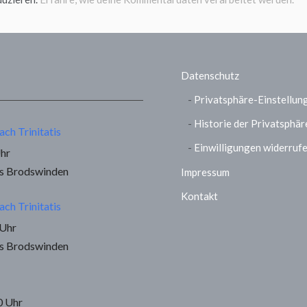
Datenschutz
Privatsphäre-Einstellun
Historie der Privatsphär
ach Trinitatis
Einwilligungen widerruf
Uhr
us Brodswinden
Impressum
Kontakt
ach Trinitatis
 Uhr
us Brodswinden
0 Uhr