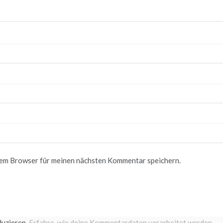
sem Browser für meinen nächsten Kommentar speichern.
duzieren.
Erfahre, wie deine Kommentardaten verarbeitet werden.