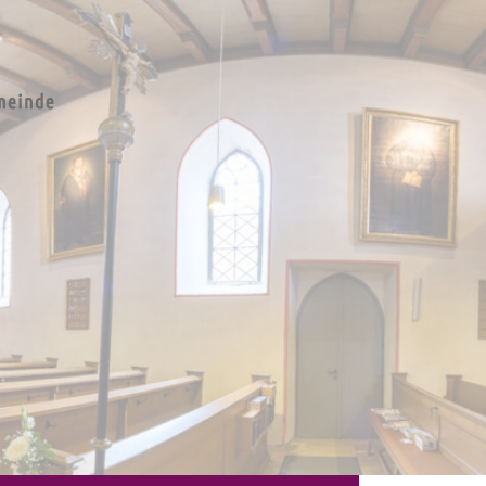
e St.
en