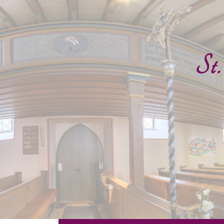
Skip
to
content
Evan
B