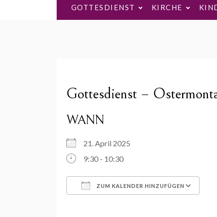
GOTTESDIENST
KIRCHE
KIN
Gottesdienst – Ostermont
WANN
21. April 2025
9:30 - 10:30
ZUM KALENDER HINZUFÜGEN
ICS herunterladen
Go